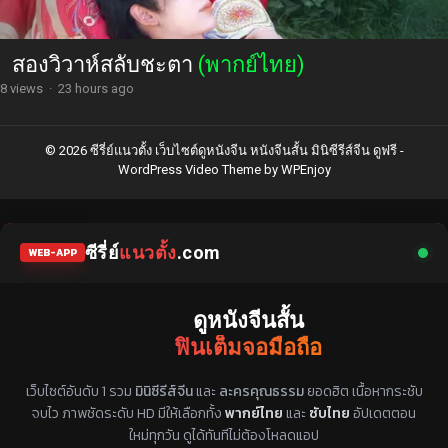
สองวิวาห์สลับชะตา
(พากย์ไทย)
8 views
·
23 hours ago
© 2026 ซีรี่ย์แนวตั้ง เว็บไซต์ดูหนังจีน หนังจีนสั้น มินิซีรีส์จีน ดูฟรี -
WordPress Video Theme
by
WPEnjoy
ซีรี่ย์
แนวตั้ง
.com
WEB-APP
ดูหนังจีนสั้น
ฟินเต็มจอมือถือ
แหล่งรวมซีรี่ย์จีนแนวตั้ง พากย์ไทย ซับไทย
เว็บไซต์อันดับ 1 รวม
มินิซีรีส์จีน
และ
ละครคุณธรรม
ยอดฮิต เนื้อหากระชับ
จบไว ภาพชัดระดับ HD มีให้เลือกทั้ง
พากย์ไทย
และ
ซับไทย
อัปเดตตอน
ใหม่ทุกวัน ดูได้ทันทีไม่ต้องโหลดแอป