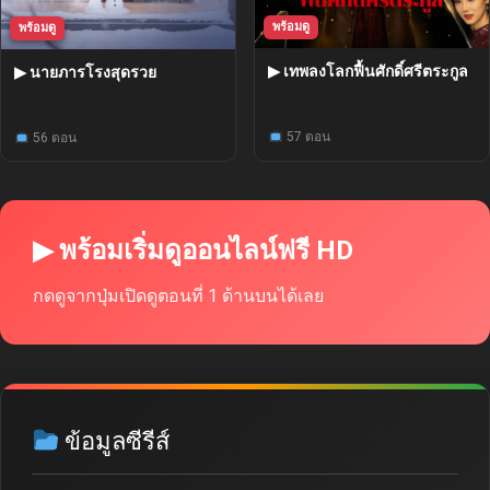
พร้อมดู
พร้อมดู
▶ เทพลงโลกฟื้นศักดิ์ศรีตระกูล
▶ นายภารโรงสุดรวย
57 ตอน
56 ตอน
▶ พร้อมเริ่มดูออนไลน์ฟรี HD
กดดูจากปุ่มเปิดดูตอนที่ 1 ด้านบนได้เลย
ข้อมูลซีรีส์