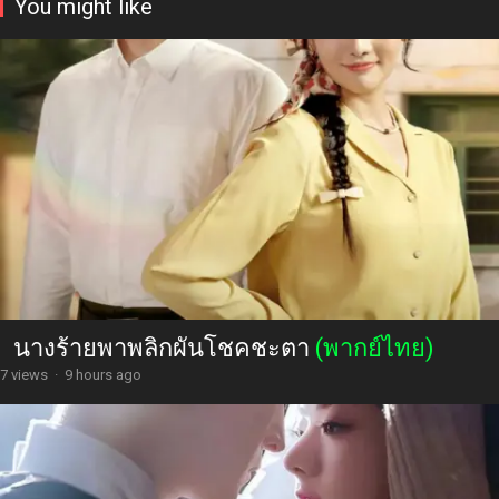
You might like
นางร้ายพาพลิกผันโชคชะตา
(พากย์ไทย)
7 views
·
9 hours ago