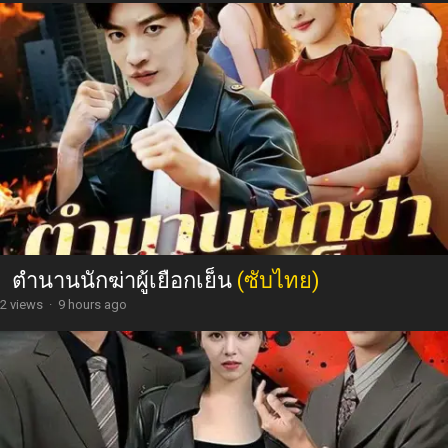
ตำนานนักฆ่าผู้เยือกเย็น
(ซับไทย)
2 views
·
9 hours ago