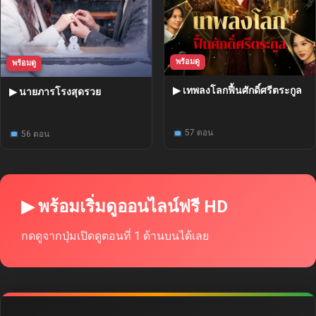
พร้อมดู
พร้อมดู
▶ เทพลงโลกฟื้นศักดิ์ศรีตระกูล
▶ นายภารโรงสุดรวย
57 ตอน
56 ตอน
▶ พร้อมเริ่มดูออนไลน์ฟรี HD
กดดูจากปุ่มเปิดดูตอนที่ 1 ด้านบนได้เลย