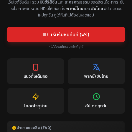
เว็บไซต์อันดับ 1 รวม
มินิซีรีส์จีน
และ
ละครคุณธรรม
ยอดฮิต เนื้อหากระชับ
จบไว ภาพชัดระดับ HD มีให้เลือกทั้ง
พากย์ไทย
และ
ซับไทย
อัปเดตตอน
ใหม่ทุกวัน ดูได้ทันทีไม่ต้องโหลดแอป
เริ่มรับชมทันที (ฟรี)
* ไม่ต้องสมัครสมาชิกก็ดูได้
แนวตั้งเต็มจอ
พากย์/ซับไทย
โหลดไวดูง่าย
อัปเดตทุกวัน
คำถามยอดฮิต (FAQ)