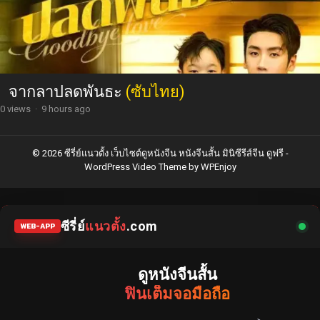
จากลาปลดพันธะ
(ซับไทย)
0 views
·
9 hours ago
© 2026 ซีรี่ย์แนวตั้ง เว็บไซต์ดูหนังจีน หนังจีนสั้น มินิซีรีส์จีน ดูฟรี -
WordPress Video Theme
by
WPEnjoy
ซีรี่ย์
แนวตั้ง
.com
WEB-APP
ดูหนังจีนสั้น
ฟินเต็มจอมือถือ
แหล่งรวมซีรี่ย์จีนแนวตั้ง พากย์ไทย ซับไทย