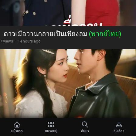
ดาวเมื่อวานกลายเป็นเพียงลม
(พากย์ไทย)
7 views
·
14 hours ago
หน้าแรก
หมวดหมู่
ค้นหา
สุ่มเรื่อง
ภรรยานำโชคกับคุณชายอ่านใจ
(พากย์ไทย)