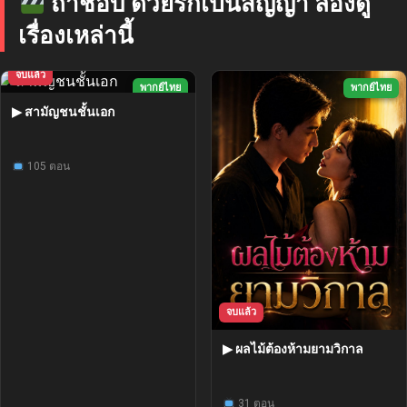
ถ้าชอบ ด้วยรักเป็นสัญญา ลองดู
เรื่องเหล่านี้
จบแล้ว
พากย์ไทย
พากย์ไทย
▶ สามัญชนชั้นเอก
105 ตอน
จบแล้ว
▶ ผลไม้ต้องห้ามยามวิกาล
31 ตอน