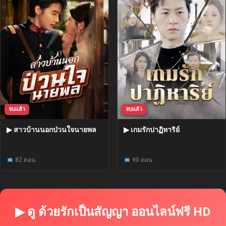
จบแล้ว
จบแล้ว
▶ สาวบ้านนอกป่วนใจนายพล
▶ เกมรักปาฏิหาริย์
82 ตอน
90 ตอน
▶ ดู ด้วยรักเป็นสัญญา ออนไลน์ฟรี HD