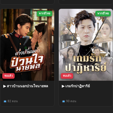
พากย์ไทย
พากย์ไทย
จบแล้ว
จบแล้ว
▶ สาวบ้านนอกป่วนใจนายพล
▶ เกมรักปาฏิหาริย์
82 ตอน
90 ตอน