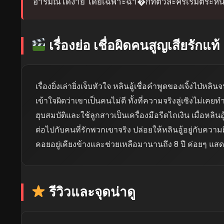
อารมณ์ได้ง่าย โดยเฉพาะฉา�กที่ตัวละครเริ่มตระห
เรื่องย่อ เชื่อผิดคนสูญเสียรักแท้
เรื่องยิ่งเล่ายิ่งเจ็บหัวใจ หลินอู้เชื่อคำพูดของเจิ้งไป่หลิ
เข้าใจผิดว่าเขาเป็นคนไม่ดี ทั้งที่ความจริงลู่เซิงไม่เค
ฮุบสมบัติและใช้ลูกสาวเป็นเครื่องมือรีดไถเงิน เมื่อหลินอู
ต่อไปกับคนที่รักพวกเขาจริง ปล่อยให้หลินอู้อยู่กับความผ
คอยอยู่เคียงข้างและช่วยเหลือมานานถึง 8 ปี ค่อยๆ แสด
รีวิวและจุดน่าดู