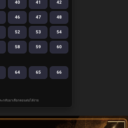
40
41
42
46
47
48
52
53
54
58
59
60
64
65
66
และกลับมาเลือกตอนต่อได้ง่าย