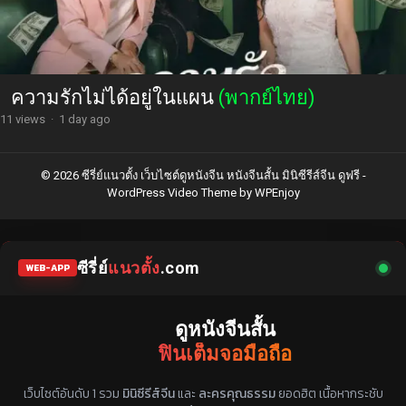
ความรักไม่ได้อยู่ในแผน
(พากย์ไทย)
11 views
·
1 day ago
© 2026 ซีรี่ย์แนวตั้ง เว็บไซต์ดูหนังจีน หนังจีนสั้น มินิซีรีส์จีน ดูฟรี -
WordPress Video Theme
by
WPEnjoy
ซีรี่ย์
แนวตั้ง
.com
WEB-APP
ดูหนังจีนสั้น
ฟินเต็มจอมือถือ
แหล่งรวมซีรี่ย์จีนแนวตั้ง พากย์ไทย ซับไทย
เว็บไซต์อันดับ 1 รวม
มินิซีรีส์จีน
และ
ละครคุณธรรม
ยอดฮิต เนื้อหากระชับ