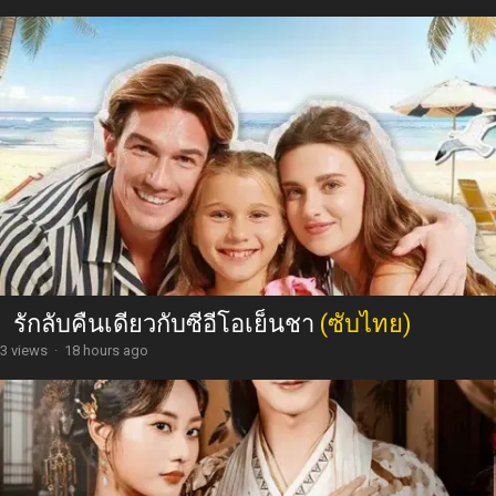
รักลับคืนเดียวกับซีอีโอเย็นชา
(ซับไทย)
3 views
·
18 hours ago