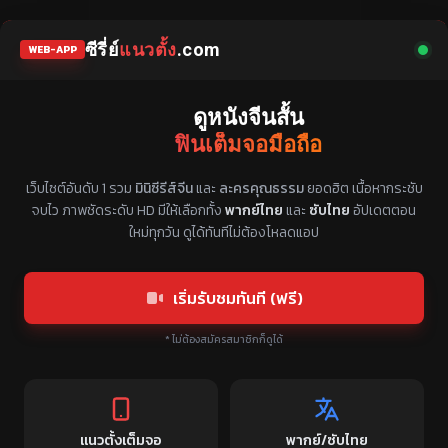
ซีรี่ย์
แนวตั้ง
.com
WEB-APP
ดูหนังจีนสั้น
ฟินเต็มจอมือถือ
แหล่งรวมซีรี่ย์จีนแนวตั้ง พากย์ไทย ซับไทย
เว็บไซต์อันดับ 1 รวม
มินิซีรีส์จีน
และ
ละครคุณธรรม
ยอดฮิต เนื้อหากระชับ
จบไว ภาพชัดระดับ HD มีให้เลือกทั้ง
พากย์ไทย
และ
ซับไทย
อัปเดตตอน
ใหม่ทุกวัน ดูได้ทันทีไม่ต้องโหลดแอป
เริ่มรับชมทันที (ฟรี)
* ไม่ต้องสมัครสมาชิกก็ดูได้
แนวตั้งเต็มจอ
พากย์/ซับไทย