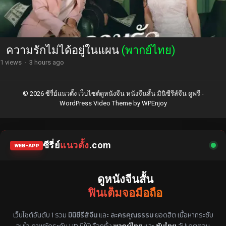
ความรักไม่ได้อยู่ในแผน
(พากย์ไทย)
1 views
·
3 hours ago
© 2026 ซีรี่ย์แนวตั้ง เว็บไซต์ดูหนังจีน หนังจีนสั้น มินิซีรีส์จีน ดูฟรี -
WordPress Video Theme
by
WPEnjoy
ซีรี่ย์
แนวตั้ง
.com
WEB-APP
ดูหนังจีนสั้น
ฟินเต็มจอมือถือ
แหล่งรวมซีรี่ย์จีนแนวตั้ง พากย์ไทย ซับไทย
เว็บไซต์อันดับ 1 รวม
มินิซีรีส์จีน
และ
ละครคุณธรรม
ยอดฮิต เนื้อหากระชับ