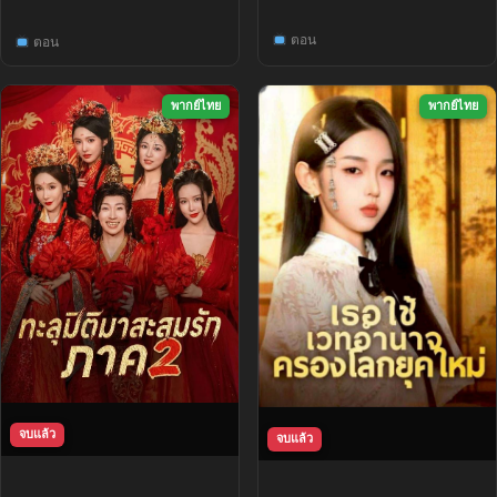
ตอน
ตอน
พากย์ไทย
พากย์ไทย
จบแล้ว
จบแล้ว