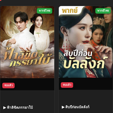
พากย์ไทย
พากย์ไทย
จบแล้ว
จบแล้ว
▶ สิบปีก่อนบัลลังก์
▶ ฟ้าลิขิตภรรยาใบ้