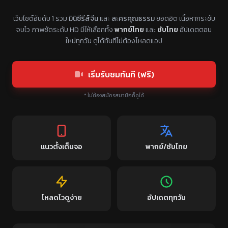
แหล่งรวมซีรี่ย์จีนแนวตั้ง พากย์ไทย ซับไทย
เว็บไซต์อันดับ 1 รวม
มินิซีรีส์จีน
และ
ละครคุณธรรม
ยอดฮิต เนื้อหากระชับ
จบไว ภาพชัดระดับ HD มีให้เลือกทั้ง
พากย์ไทย
และ
ซับไทย
อัปเดตตอน
ใหม่ทุกวัน ดูได้ทันทีไม่ต้องโหลดแอป
เริ่มรับชมทันที (ฟรี)
* ไม่ต้องสมัครสมาชิกก็ดูได้
แนวตั้งเต็มจอ
พากย์/ซับไทย
โหลดไวดูง่าย
อัปเดตทุกวัน