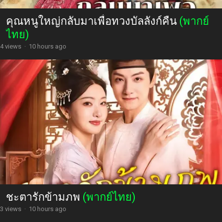
คุณหนูใหญ่กลับมาเพื่อทวงบัลลังก์คืน
(พากย์
ไทย)
4 views
·
10 hours ago
ชะตารักข้ามภพ
(พากย์ไทย)
3 views
·
10 hours ago