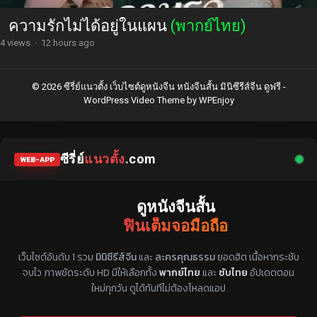
ความรักไม่ได้อยู่ในแผน
(พากย์ไทย)
4 views
·
12 hours ago
© 2026 ซีรี่ย์แนวตั้ง เว็บไซต์ดูหนังจีน หนังจีนสั้น มินิซีรีส์จีน ดูฟรี -
WordPress Video Theme
by
WPEnjoy
ซีรี่ย์
แนวตั้ง
.com
WEB-APP
ดูหนังจีนสั้น
ฟินเต็มจอมือถือ
แหล่งรวมซีรี่ย์จีนแนวตั้ง พากย์ไทย ซับไทย
เว็บไซต์อันดับ 1 รวม
มินิซีรีส์จีน
และ
ละครคุณธรรม
ยอดฮิต เนื้อหากระชับ
จบไว ภาพชัดระดับ HD มีให้เลือกทั้ง
พากย์ไทย
และ
ซับไทย
อัปเดตตอน
ใหม่ทุกวัน ดูได้ทันทีไม่ต้องโหลดแอป