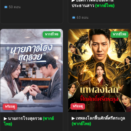
ประธานสาว
(พากย์ไทย)
50 ตอน
63 ตอน
พากย์ไทย
พากย์ไทย
พร้อมดู
พร้อมดู
▶ เทพลงโลกฟื้นศักดิ์ศรีตระกูล
▶ นายภารโรงสุดรวย
(พากย์
(พากย์ไทย)
ไทย)