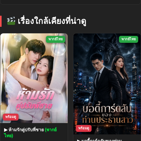
เรื่องใกล้เคียงที่น่าดู
พากย์ไทย
พากย์ไทย
พร้อมดู
พร้อมดู
▶ ห้ามรักคู่ปรับพี่ชาย
(พากย์
ไทย)
▶ บอดี้การ์ดลับของท่าน