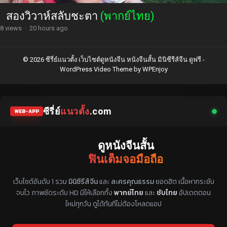
สองวิวาห์สลับชะตา
(พากย์ไทย)
8 views
·
20 hours ago
© 2026 ซีรี่ย์แนวตั้ง เว็บไซต์ดูหนังจีน หนังจีนสั้น มินิซีรีส์จีน ดูฟรี -
WordPress Video Theme
by
WPEnjoy
ซีรี่ย์
แนวตั้ง
.com
WEB-APP
ดูหนังจีนสั้น
ฟินเต็มจอมือถือ
แหล่งรวมซีรี่ย์จีนแนวตั้ง พากย์ไทย ซับไทย
เว็บไซต์อันดับ 1 รวม
มินิซีรีส์จีน
และ
ละครคุณธรรม
ยอดฮิต เนื้อหากระชับ
จบไว ภาพชัดระดับ HD มีให้เลือกทั้ง
พากย์ไทย
และ
ซับไทย
อัปเดตตอน
ใหม่ทุกวัน ดูได้ทันทีไม่ต้องโหลดแอป