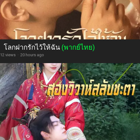
โลกฝากรักไว้ให้ฉัน
(พากย์ไทย)
12 views
·
20 hours ago