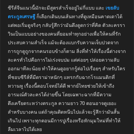
ซีรีส์จีนแนวนี้มักจะมีสูตรสำเร็จอยู่ไม่กี่แบบ และ
เขยลับ
ตระกูลเศรษฐี
ก็เลือกเดินบนเส้นทางที่ดูเหมือนคาดเดาได้
แต่พอเริ่มดูจริงๆ กลับรู้สึกว่ามันดึงดูดกว่าที่คิด ตัวละครรา
วินเป็นแบบอย่างของคนที่ยอมทำทุกอย่างเพื่อให้คนที่รัก
ประสบความสำเร็จ แม้จะต้องแบกรับความเจ็บปวดจาก
การถูกดูถูกจากคนรอบข้างก็ตาม สิ่งที่ทำให้เรื่องนี้ต่างจาก
ละครทั่วไปคือการไม่เร่งจบปม แต่ค่อยๆ ปล่อยความลับ
ออกมาทีละน้อย ทำให้คนดูอยากรู้ต่อไปเรื่อยๆ สำหรับใคร
ที่ชอบซีรีส์ที่มีดราม่าหนักๆ แทรกกับฉากโรแมนติกที่
หวานหู เรื่องนี้ตอบโจทย์ได้ดี พากย์ไทยช่วยให้เข้าถึง
อารมณ์ตัวละครได้ง่ายขึ้น โดยเฉพาะฉากที่มีความ
ตึงเครียดระหว่างตระกูล ความยาว 70 ตอนอาจดูเยอะ
สำหรับบางคน แต่ถ้าคุณติดหนีบไปแล้วจะรู้สึกว่ามันสั้น
เกินไป เพราะทุกตอนมีการปูเรื่องหรือหักมุมใหม่ที่ทำให้
ลืมเวลาไปได้เลย