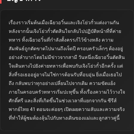
เรื่องราวเริ่มต้นเมื่อเฉียวอวิ๋นและเจิงโย่วกั๋วแต่งงานกัน
หลังจากนั้นเจิงโย่วกั๋วตัดสินใจกลับไปปฏิบัติหน้าที่ที่ค่าย
ทหาร ทิ้งเฉียวอวิ๋นที่กำลังตั้งครรภ์ไว้ข้างหลัง ความ
สัมพันธ์ถูกตัดขาดไปนานถึงเจ็ดปี ครอบครัวเล็กๆ ต้องอยู่
อย่างลำบากโดยไม่มีข่าวจากสามี วันหนึ่งเฉียวอวิ๋นตัดสิน
ใจเดินทางไปยังค่ายทหารเพื่อพบกับเจิงโย่วกั๋วอีกครั้ง แต่
สิ่งที่รอเธออยู่อาจไม่ใช่การต้อนรับที่อบอุ่น ยิ่งเมื่อเธอไป
ถึง กลับพบว่าทุกอย่างเปลี่ยนไปจากเดิม ความขัดแย้ง
ภายในครอบครัวทหารเริ่มปะทุขึ้น ทั้งเรื่องความไว้วางใจ
ศักดิ์ศรี และสิ่งที่เกิดขึ้นในช่วงเวลาที่แยกจากกัน ซีรีส์
พากย์ไทย 41 ตอนจะค่อยๆ เปิดเผยความลับและความจริง
ที่ทำให้ผู้ชมต้องลุ้นไปกับทางเดินของแม่และลูกสาวคู่นี้