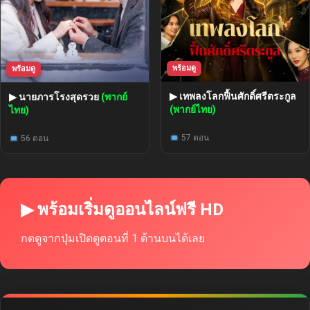
พร้อมดู
พร้อมดู
▶ เทพลงโลกฟื้นศักดิ์ศรีตระกูล
▶ นายภารโรงสุดรวย
(พากย์
(พากย์ไทย)
ไทย)
57 ตอน
56 ตอน
▶ พร้อมเริ่มดูออนไลน์ฟรี HD
กดดูจากปุ่มเปิดดูตอนที่ 1 ด้านบนได้เลย