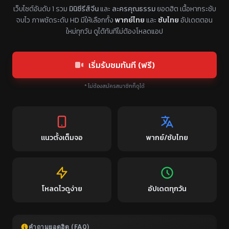
แหล่งรวมซีรี่ย์จีนแนวตั้ง พากย์ไทย ซับไทย
เว็บไซต์อันดับ 1 รวม
มินิซีรีส์จีน
และ
ละครคุณธรรม
ยอดฮิต เนื้อหากระชับ
จบไว ภาพชัดระดับ HD มีให้เลือกทั้ง
พากย์ไทย
และ
ซับไทย
อัปเดตตอน
ใหม่ทุกวัน ดูได้ทันทีไม่ต้องโหลดแอป
เริ่มรับชมทันที (ฟรี)
* ไม่ต้องสมัครสมาชิกก็ดูได้
แนวตั้งเต็มจอ
พากย์/ซับไทย
โหลดไวดูง่าย
อัปเดตทุกวัน
คำถามยอดฮิต (FAQ)