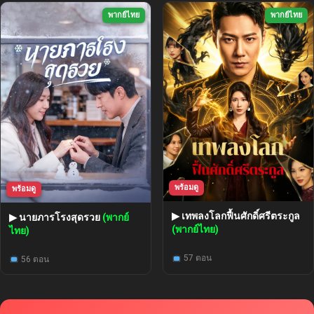
พากย์ไทย
พากย์ไทย
พร้อมดู
พร้อมดู
▶ เทพลงโลกฟื้นศักดิ์ศรีตระกูล
▶ นายภารโรงสุดรวย
(พากย์
(พากย์ไทย)
ไทย)
57 ตอน
56 ตอน