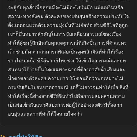
จะสู้กับทุกสิ่งเพื่อลูกแม้จะไม่มีอะไรในมือ แม้แต่เงินหรือ
สถานะทางสังคม ตัวละครของเย่หยุนสร้างความประทับใจ
ตั้งแต่ตอนแรกด้วยความมุ่งมั่นที่ไม่ย่อท้อ ส่วนซีอีโอที่ดูถูก
เขาก็มีบทบาทสำคัญในการขับเคลื่อนอารมณ์ของเรื่อง
ทำให้ผู้ชมรู้สึกอินกับทุกเหตุการณ์ที่เกิดขึ้น การที่ตัวละคร
เด็กชายมีความสามารถพิเศษเป็นจุดพลิกผันที่ทำให้เรื่อง
ราวไม่น่าเบื่อ ซีรีส์พากย์ไทยช่วยให้เข้าใจอารมณ์และบท
สนทนาได้ง่ายขึ้น โดยเฉพาะฉากที่ต้องอาศัยน้ำเสียงและ
น้ำตาของตัวละคร ความยาว 35 ตอนถือว่าพอเหมาะไม่
กระชับเกินไปจนขาดอารมณ์ แต่ก็ไม่ยาวจนทำให้เบื่อ สิ่งที่
ทำให้เรื่องนี้ต่างจากซีรีส์จีนทั่วไปคือการผสมผสานความ
เป็นพ่อเข้ากับแนวศิลปะการต่อสู้ได้อย่างลงตัว มีทั้งฉาก
อบอุ่นและฉากที่ทำให้ใจหายใจคว่ำ