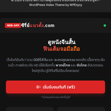
© 2026 ซีรี่ย์แนวตั้ง เว็บไซต์ดูหนังจีน หนังจีนสั้น มินิซีรีส์จีน ดูฟรี -
WordPress Video Theme
by
WPEnjoy
ซีรี่ย์
แนวตั้ง
.com
WEB-APP
ดูหนังจีนสั้น
ฟินเต็มจอมือถือ
แหล่งรวมซีรี่ย์จีนแนวตั้ง พากย์ไทย ซับไทย
เว็บไซต์อันดับ 1 รวม
มินิซีรีส์จีน
และ
ละครคุณธรรม
ยอดฮิต เนื้อหากระชับ
จบไว ภาพชัดระดับ HD มีให้เลือกทั้ง
พากย์ไทย
และ
ซับไทย
อัปเดตตอน
ใหม่ทุกวัน ดูได้ทันทีไม่ต้องโหลดแอป
เริ่มรับชมทันที (ฟรี)
* ไม่ต้องสมัครสมาชิกก็ดูได้