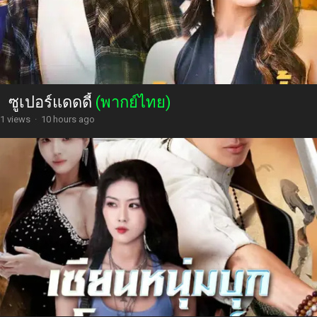
ซูเปอร์แดดดี้
(พากย์ไทย)
1 views
·
10 hours ago