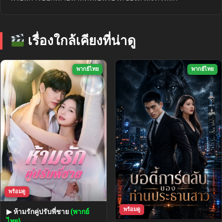
เรื่องใกล้เคียงที่น่าดู
พากย์ไทย
พากย์ไทย
พร้อมดู
พร้อมดู
▶ ห้ามรักคู่ปรับพี่ชาย
(พากย์
ไทย)