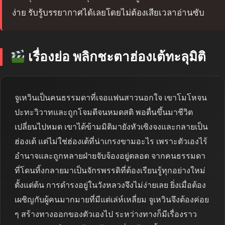
ง่าย รับรู้บรรยากาศได้เลยโดยไม่ต้องเสียเวลาอ่านซับ
เรื่องย่อ พลิกชะตาฮ่องเต้ทะลุมิติ
จูเหวินเป็นคนธรรมดาที่เจอแฟนสาวนอกใจ เขาโมโหจน
ปะทะวิวาทและถูกโจมตีจนหมดสติ พอตื่นขึ้นมาชีวิต
เปลี่ยนไปหมด เขาได้ข้ามมิติมายังหัวเซิงจงและกลายเป็น
ฮ่องเต้ แต่ไม่ใช่ฮ่องเต้ที่น่าเกรงขามอะไร เพราะตัวเองไร้
อำนาจและถูกหลายฝ่ายจับจ้องอยู่ตลอด จากคนธรรมดา
ที่โดนทิ้งกลายมาเป็นจักรพรรดิที่ต้องเรียนรู้ทุกอย่างใหม่
ตั้งแต่ต้น การดำรงอยู่ในวังหลวงจึงไม่ง่ายเลย ยิ่งเมื่อต้อง
เผชิญกับผู้คนมากมายที่มีแต่เล่ห์เหลี่ยม จูเหวินจึงต้องค่อย
ๆ สร้างทางออกของตัวเองไป ระหว่างทางก็มีเรื่องราว