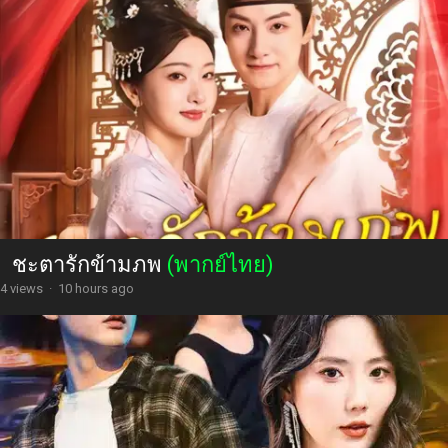
ชะตารักข้ามภพ
(พากย์ไทย)
4 views
·
10 hours ago