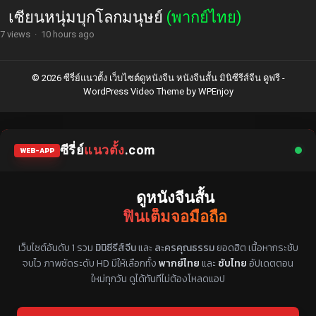
เซียนหนุ่มบุกโลกมนุษย์
(พากย์ไทย)
7 views
·
10 hours ago
© 2026 ซีรี่ย์แนวตั้ง เว็บไซต์ดูหนังจีน หนังจีนสั้น มินิซีรีส์จีน ดูฟรี -
WordPress Video Theme
by
WPEnjoy
ซีรี่ย์
แนวตั้ง
.com
WEB-APP
ดูหนังจีนสั้น
ฟินเต็มจอมือถือ
แหล่งรวมซีรี่ย์จีนแนวตั้ง พากย์ไทย ซับไทย
เว็บไซต์อันดับ 1 รวม
มินิซีรีส์จีน
และ
ละครคุณธรรม
ยอดฮิต เนื้อหากระชับ
จบไว ภาพชัดระดับ HD มีให้เลือกทั้ง
พากย์ไทย
และ
ซับไทย
อัปเดตตอน
ใหม่ทุกวัน ดูได้ทันทีไม่ต้องโหลดแอป