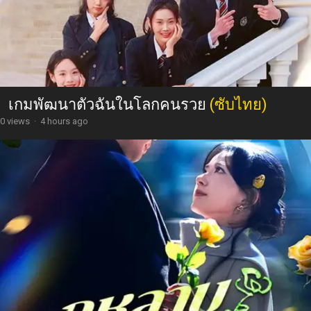
เกมพัฒนาตัวฉันในโลกคนรวย
(ซับไทย)
0 views
·
4 hours ago