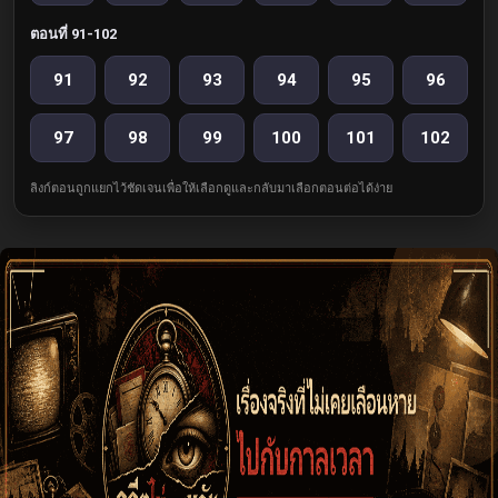
ตอนที่ 91-102
91
92
93
94
95
96
97
98
99
100
101
102
ลิงก์ตอนถูกแยกไว้ชัดเจนเพื่อให้เลือกดูและกลับมาเลือกตอนต่อได้ง่าย