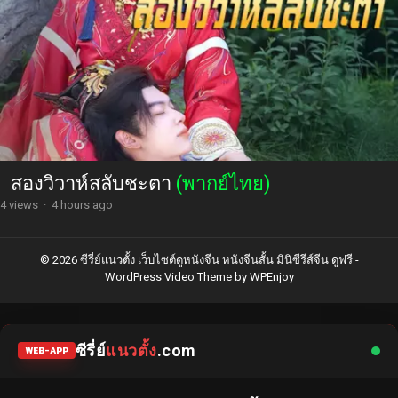
สองวิวาห์สลับชะตา
(พากย์ไทย)
4 views
·
4 hours ago
© 2026 ซีรี่ย์แนวตั้ง เว็บไซต์ดูหนังจีน หนังจีนสั้น มินิซีรีส์จีน ดูฟรี -
WordPress Video Theme
by
WPEnjoy
ซีรี่ย์
แนวตั้ง
.com
WEB-APP