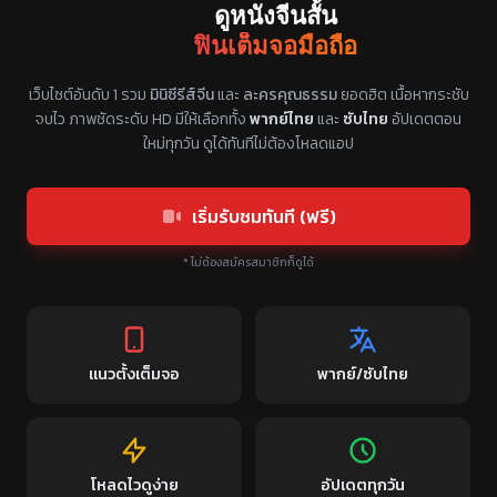
ดูหนังจีนสั้น
ฟินเต็มจอมือถือ
แหล่งรวมซีรี่ย์จีนแนวตั้ง พากย์ไทย ซับไทย
เว็บไซต์อันดับ 1 รวม
มินิซีรีส์จีน
และ
ละครคุณธรรม
ยอดฮิต เนื้อหากระชับ
จบไว ภาพชัดระดับ HD มีให้เลือกทั้ง
พากย์ไทย
และ
ซับไทย
อัปเดตตอน
ใหม่ทุกวัน ดูได้ทันทีไม่ต้องโหลดแอป
เริ่มรับชมทันที (ฟรี)
* ไม่ต้องสมัครสมาชิกก็ดูได้
แนวตั้งเต็มจอ
พากย์/ซับไทย
โหลดไวดูง่าย
อัปเดตทุกวัน