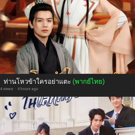
ท่านโหวข้าใครอย่าแตะ
(พากย์ไทย)
4 views
·
4 hours ago