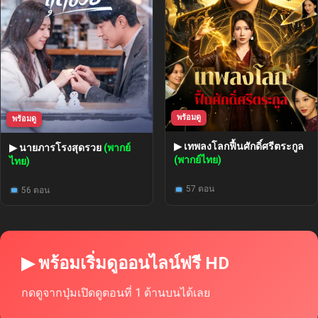
พร้อมดู
พร้อมดู
▶ เทพลงโลกฟื้นศักดิ์ศรีตระกูล
▶ นายภารโรงสุดรวย
(พากย์
(พากย์ไทย)
ไทย)
57 ตอน
56 ตอน
▶ พร้อมเริ่มดูออนไลน์ฟรี HD
กดดูจากปุ่มเปิดดูตอนที่ 1 ด้านบนได้เลย