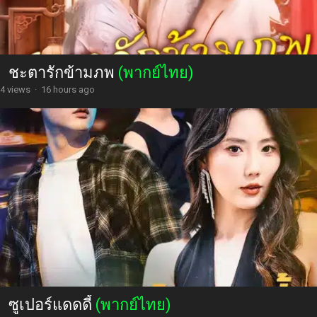
ชะตารักข้ามภพ
(พากย์ไทย)
4 views
·
16 hours ago
ซูเปอร์แดดดี้
(พากย์ไทย)