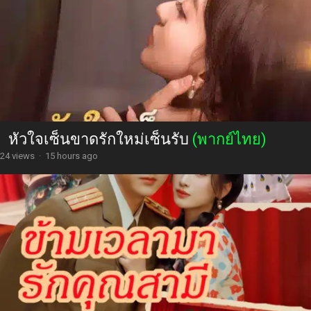
หัวใจเซ็นขาดรักใหม่เซ็นรับ
(พากย์ไทย)
24 views
·
15 hours ago