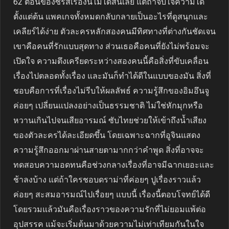
62 ตอนของซีรีส์เรื่องนี้ไม่ได้สั้นเลย แต่ถ้าจับใจความได้
ตั้งแต่ต้น แพคเกจทั้งหมดกลับกลายเป็นอะไรที่ดูสนุกและ
เคลียร์ได้ง่าย ตัวละครหลักสองคนมีทิศทางที่ต่างกันชัดเจน
เขาคือคนที่รักแบบสุดทาง ส่วนเธอคือคนที่ยังไม่พร้อมจะ
เปิดใจ ความตึงเครียดระหว่างสองคนนี้คือสิ่งที่ขับเคลื่อน
เรื่องไปตลอดทั้งเรื่อง และมันก็ทำได้ดีในแบบของมัน สิ่งที่
ชอบคือการที่เรื่องไม่รีบให้ผลลัพธ์ ความรู้สึกของอิมอึนจู
ค่อยๆ เปลี่ยนแปลงอย่างเป็นธรรมชาติ ไม่ใช่หักมุกหรือ
หวานเกินไปจนเสียอารมณ์ ซับไทยช่วยให้เข้าถึงน้ำเสียง
ของตัวละครได้ละเอียดขึ้น โดยเฉพาะฉากที่อูจินแสดง
ความรู้สึกออกมาผ่านสายตามากกว่าคำพูด สิ่งที่อาจจะ
ทดสอบความอดทนคือช่วงกลางเรื่องที่อาจมีฉากเยอะและ
ช้าลงบ้าง แต่ถ้าใครชอบดราม่าที่ค่อยๆ ปูเรื่องราวแล้ว
ค่อยๆ สะสมอารมณ์ไปเรื่อยๆ แบบนี้ เรื่องนี้ตอบโจทย์ได้ดี
โดยรวมแล้วมันคือเรื่องราวของความรักที่ไม่ยอมแพ้ต่อ
อุปสรรค แม้จะเริ่มต้นมาด้วยความไม่เท่าเทียมกันในใจ