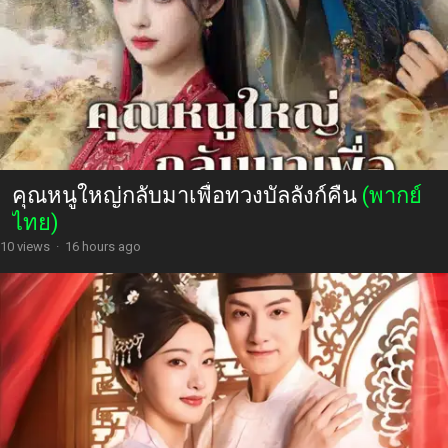
คุณหนูใหญ่กลับมาเพื่อทวงบัลลังก์คืน
(พากย์
ไทย)
10 views
·
16 hours ago