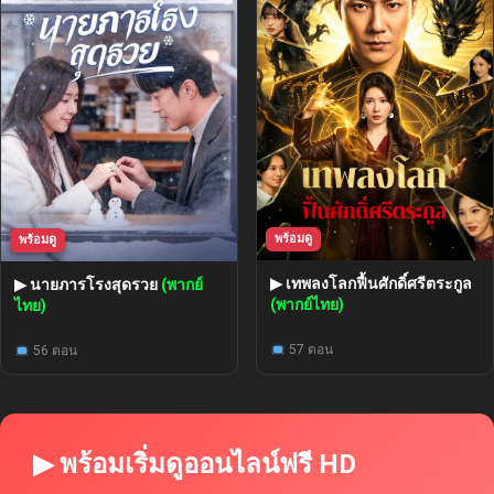
พร้อมดู
พร้อมดู
▶ เทพลงโลกฟื้นศักดิ์ศรีตระกูล
▶ นายภารโรงสุดรวย
(พากย์
(พากย์ไทย)
ไทย)
57 ตอน
56 ตอน
▶ พร้อมเริ่มดูออนไลน์ฟรี HD