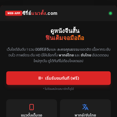
ซีรี่ย์
แนวตั้ง
.com
WEB-APP
ดูหนังจีนสั้น
ฟินเต็มจอมือถือ
แหล่งรวมซีรี่ย์จีนแนวตั้ง พากย์ไทย ซับไทย
เว็บไซต์อันดับ 1 รวม
มินิซีรีส์จีน
และ
ละครคุณธรรม
ยอดฮิต เนื้อหากระชับ
จบไว ภาพชัดระดับ HD มีให้เลือกทั้ง
พากย์ไทย
และ
ซับไทย
อัปเดตตอน
ใหม่ทุกวัน ดูได้ทันทีไม่ต้องโหลดแอป
เริ่มรับชมทันที (ฟรี)
* ไม่ต้องสมัครสมาชิกก็ดูได้
แนวตั้งเต็มจอ
พากย์/ซับไทย