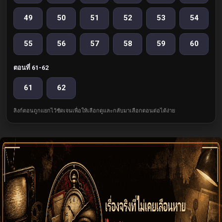
49
50
51
52
53
54
55
56
57
58
59
60
ตอนที่ 61-62
61
62
ลิงก์ตอนถูกแยกไว้ชัดเจนเพื่อให้เลือกดูและกลับมาเลือกตอนต่อได้ง่าย