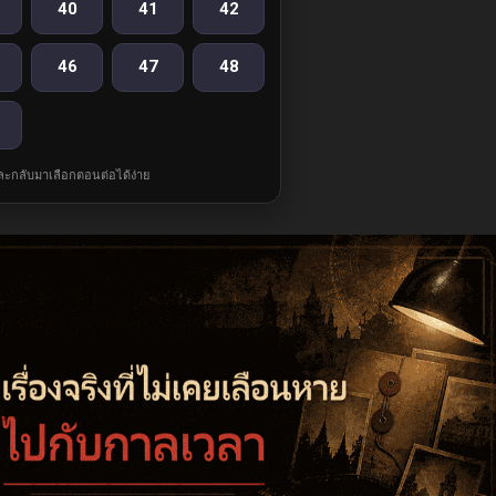
40
41
42
46
47
48
และกลับมาเลือกตอนต่อได้ง่าย