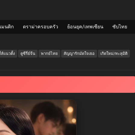
แมนติก
ดราม่าครอบครัว
ย้อนยุค/เทพเซียน
ซับไทย
รี่ส์แนวตั้ง
ดูซีรี่ย์จีน
พากย์ไทย
สัญญารักมัดใจเธอ
เกิดใหม่/ทะลุมิติ