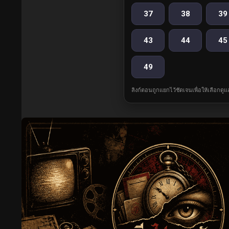
37
38
39
43
44
45
49
ลิงก์ตอนถูกแยกไว้ชัดเจนเพื่อให้เลือกดู