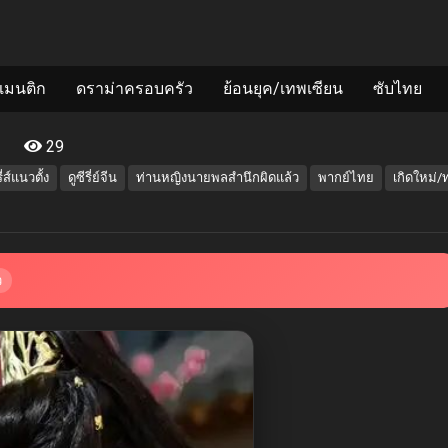
แมนติก
ดราม่าครอบครัว
ย้อนยุค/เทพเซียน
ซับไทย
29
รี่ส์แนวตั้ง
ดูซีรี่ย์จีน
ท่านหญิงนายพลสำนึกผิดแล้ว
พากย์ไทย
เกิดใหม่/ท
ว