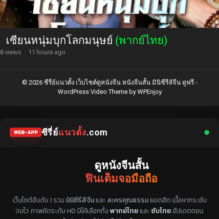
เซียนหนุ่มบุกโลกมนุษย์
(พากย์ไทย)
8 views
·
11 hours ago
© 2026 ซีรี่ย์แนวตั้ง เว็บไซต์ดูหนังจีน หนังจีนสั้น มินิซีรีส์จีน ดูฟรี -
WordPress Video Theme
by
WPEnjoy
ซีรี่ย์
แนวตั้ง
.com
WEB-APP
ดูหนังจีนสั้น
ฟินเต็มจอมือถือ
แหล่งรวมซีรี่ย์จีนแนวตั้ง พากย์ไทย ซับไทย
เว็บไซต์อันดับ 1 รวม
มินิซีรีส์จีน
และ
ละครคุณธรรม
ยอดฮิต เนื้อหากระชับ
จบไว ภาพชัดระดับ HD มีให้เลือกทั้ง
พากย์ไทย
และ
ซับไทย
อัปเดตตอน