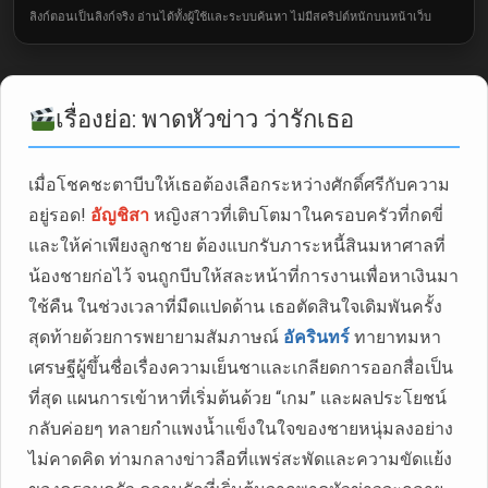
ลิงก์ตอนเป็นลิงก์จริง อ่านได้ทั้งผู้ใช้และระบบค้นหา ไม่มีสคริปต์หนักบนหน้าเว็บ
เรื่องย่อ: พาดหัวข่าว ว่ารักเธอ
เมื่อโชคชะตาบีบให้เธอต้องเลือกระหว่างศักดิ์ศรีกับความ
อยู่รอด!
อัญชิสา
หญิงสาวที่เติบโตมาในครอบครัวที่กดขี่
และให้ค่าเพียงลูกชาย ต้องแบกรับภาระหนี้สินมหาศาลที่
น้องชายก่อไว้ จนถูกบีบให้สละหน้าที่การงานเพื่อหาเงินมา
ใช้คืน ในช่วงเวลาที่มืดแปดด้าน เธอตัดสินใจเดิมพันครั้ง
สุดท้ายด้วยการพยายามสัมภาษณ์
อัครินทร์
ทายาทมหา
เศรษฐีผู้ขึ้นชื่อเรื่องความเย็นชาและเกลียดการออกสื่อเป็น
ที่สุด แผนการเข้าหาที่เริ่มต้นด้วย “เกม” และผลประโยชน์
กลับค่อยๆ ทลายกำแพงน้ำแข็งในใจของชายหนุ่มลงอย่าง
ไม่คาดคิด ท่ามกลางข่าวลือที่แพร่สะพัดและความขัดแย้ง