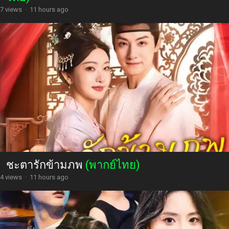
7 views
·
11 hours ago
ชะตารักข้ามภพ
(พากย์ไทย)
4 views
·
11 hours ago