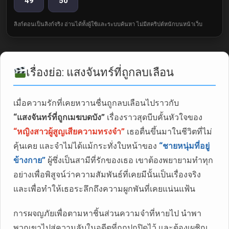
49
50
ลิงก์ตอนเป็นลิงก์จริง อ่านได้ทั้งผู้ใช้และระบบค้นหา ไม่มีสคริปต์หนักบนหน้าเว็บ
เรื่องย่อ: แสงจันทร์ที่ถูกลบเลือน
เมื่อความรักที่เคยหวานชื่นถูกลบเลือนไปราวกับ
“แสงจันทร์ที่ถูกเมฆบดบัง”
เรื่องราวสุดบีบคั้นหัวใจของ
“หญิงสาวผู้สูญเสียความทรงจำ”
เธอตื่นขึ้นมาในชีวิตที่ไม่
คุ้นเคย และจำไม่ได้แม้กระทั่งใบหน้าของ
“ชายหนุ่มที่อยู่
ข้างกาย”
ผู้ซึ่งเป็นสามีที่รักของเธอ เขาต้องพยายามทำทุก
อย่างเพื่อพิสูจน์ว่าความสัมพันธ์ที่เคยมีนั้นเป็นเรื่องจริง
และเพื่อทำให้เธอระลึกถึงความผูกพันที่เคยแน่นแฟ้น
การผจญภัยเพื่อตามหาชิ้นส่วนความจำที่หายไป นำพา
พวกเขาไปสู่ความลับในอดีตที่ถูกปกปิดไว้ และต้องเผชิญ