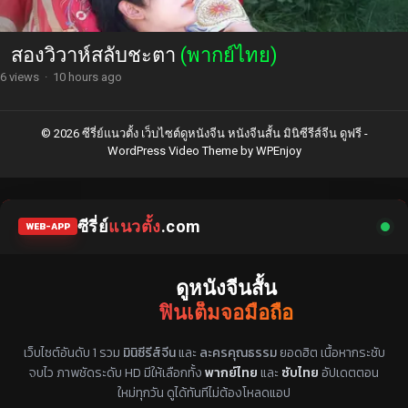
สองวิวาห์สลับชะตา
(พากย์ไทย)
6 views
·
10 hours ago
© 2026 ซีรี่ย์แนวตั้ง เว็บไซต์ดูหนังจีน หนังจีนสั้น มินิซีรีส์จีน ดูฟรี -
WordPress Video Theme
by
WPEnjoy
ซีรี่ย์
แนวตั้ง
.com
WEB-APP
ดูหนังจีนสั้น
ฟินเต็มจอมือถือ
แหล่งรวมซีรี่ย์จีนแนวตั้ง พากย์ไทย ซับไทย
เว็บไซต์อันดับ 1 รวม
มินิซีรีส์จีน
และ
ละครคุณธรรม
ยอดฮิต เนื้อหากระชับ
จบไว ภาพชัดระดับ HD มีให้เลือกทั้ง
พากย์ไทย
และ
ซับไทย
อัปเดตตอน
ใหม่ทุกวัน ดูได้ทันทีไม่ต้องโหลดแอป