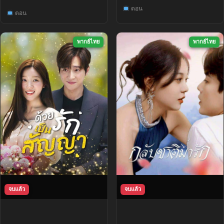
ตอน
ตอน
พากย์ไทย
พากย์ไทย
จบแล้ว
จบแล้ว