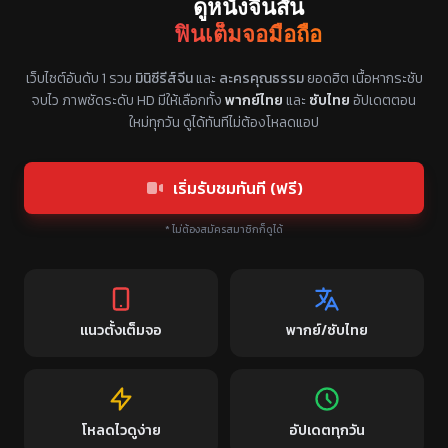
ดูหนังจีนสั้น
ฟินเต็มจอมือถือ
แหล่งรวมซีรี่ย์จีนแนวตั้ง พากย์ไทย ซับไทย
เว็บไซต์อันดับ 1 รวม
มินิซีรีส์จีน
และ
ละครคุณธรรม
ยอดฮิต เนื้อหากระชับ
จบไว ภาพชัดระดับ HD มีให้เลือกทั้ง
พากย์ไทย
และ
ซับไทย
อัปเดตตอน
ใหม่ทุกวัน ดูได้ทันทีไม่ต้องโหลดแอป
เริ่มรับชมทันที (ฟรี)
* ไม่ต้องสมัครสมาชิกก็ดูได้
แนวตั้งเต็มจอ
พากย์/ซับไทย
โหลดไวดูง่าย
อัปเดตทุกวัน