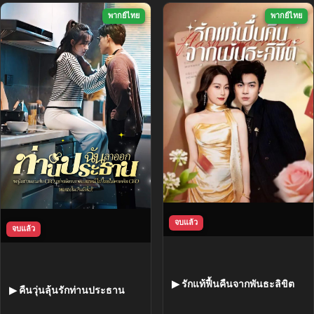
พากย์ไทย
พากย์ไทย
จบแล้ว
จบแล้ว
▶ รักแท้ฟื้นคืนจากพันธะลิขิต
▶ คืนวุ่นลุ้นรักท่านประธาน