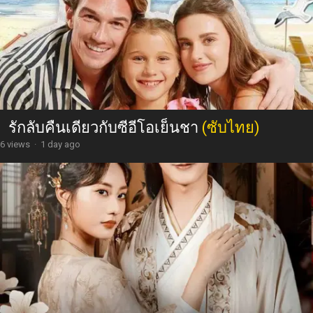
รักลับคืนเดียวกับซีอีโอเย็นชา
(ซับไทย)
6 views
·
1 day ago