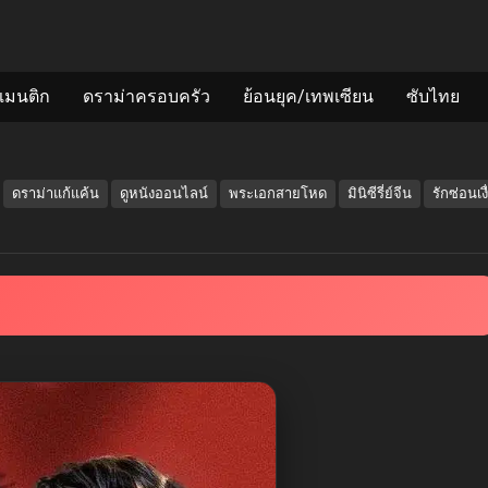
แมนติก
ดราม่าครอบครัว
ย้อนยุค/เทพเซียน
ซับไทย
ดราม่าแก้แค้น
ดูหนังออนไลน์
พระเอกสายโหด
มินิซีรี่ย์จีน
รักซ่อนเง