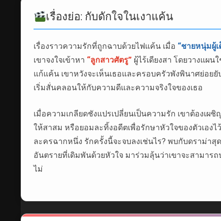
เรื่องย่อ: กับดักใจในเงาแค้น
เรื่องราวความรักที่ถูกฉาบด้วยไฟแค้น เมื่อ
“ชายหนุ่มผู
เขาจงใจเข้าหา
“ลูกสาวศัตรู”
ผู้ไร้เดียงสา โดยวางแผนใ
แก้แค้น เขาหวังจะเห็นเธอและครอบครัวพังพินาศย่อยยับ
เริ่มสั่นคลอนให้กับความดีและความจริงใจของเธอ
เมื่อความเกลียดชังแปรเปลี่ยนเป็นความรัก เขาต้องเผช
ให้สาสม หรือยอมละทิ้งอดีตเพื่อรักษาหัวใจของตัวเองไว้ 
ละครฉากหนึ่ง รักครั้งนี้จะจบลงเช่นไร? พบกับดราม่าส
อันตรายที่เดิมพันด้วยหัวใจ มาร่วมลุ้นว่าเขาจะสามา
ไม่