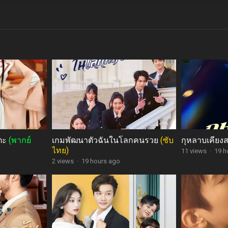
แตะ
(พากย์
เกมพัฒนาตัวฉันในโลกคนรวย
(ซับ
กุหลาบเคียง
ไทย)
11 views
·
19 h
2 views
·
19 hours ago