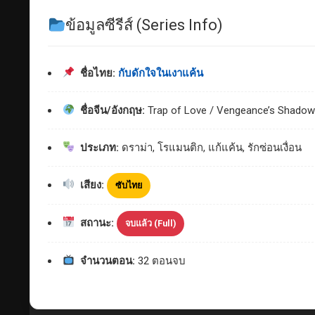
ข้อมูลซีรีส์ (Series Info)
ชื่อไทย:
กับดักใจในเงาแค้น
ชื่อจีน/อังกฤษ:
Trap of Love / Vengeance’s Shadow
ประเภท:
ดราม่า, โรแมนติก, แก้แค้น, รักซ่อนเงื่อน
เสียง:
ซับไทย
สถานะ:
จบแล้ว (Full)
จำนวนตอน:
32 ตอนจบ