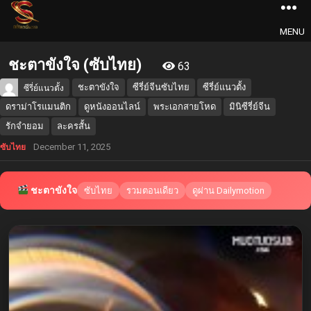
MENU
ชะตาขังใจ (ซับไทย)
63
ชะตาขังใจ
ซีรี่ย์จีนซับไทย
ซีรี่ย์แนวตั้ง
ซีรี่ย์แนวตั้ง
ดราม่าโรแมนติก
ดูหนังออนไลน์
พระเอกสายโหด
มินิซีรี่ย์จีน
รักจำยอม
ละครสั้น
December 11, 2025
ซับไทย
ชะตาขังใจ
ซับไทย
รวมตอนเดียว
ดูผ่าน Dailymotion