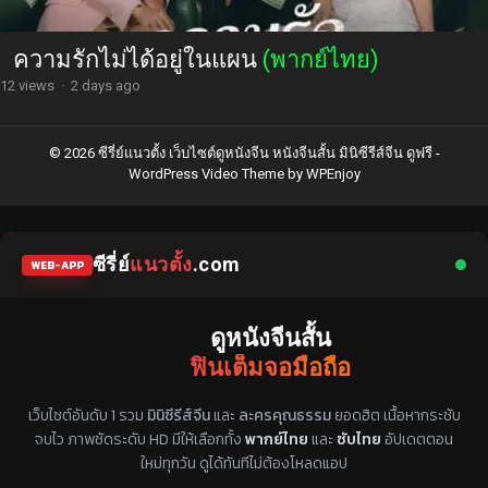
ความรักไม่ได้อยู่ในแผน
(พากย์ไทย)
12 views
·
2 days ago
© 2026 ซีรี่ย์แนวตั้ง เว็บไซต์ดูหนังจีน หนังจีนสั้น มินิซีรีส์จีน ดูฟรี -
WordPress Video Theme
by
WPEnjoy
ซีรี่ย์
แนวตั้ง
.com
WEB-APP
ดูหนังจีนสั้น
ฟินเต็มจอมือถือ
แหล่งรวมซีรี่ย์จีนแนวตั้ง พากย์ไทย ซับไทย
เว็บไซต์อันดับ 1 รวม
มินิซีรีส์จีน
และ
ละครคุณธรรม
ยอดฮิต เนื้อหากระชับ
จบไว ภาพชัดระดับ HD มีให้เลือกทั้ง
พากย์ไทย
และ
ซับไทย
อัปเดตตอน
ใหม่ทุกวัน ดูได้ทันทีไม่ต้องโหลดแอป