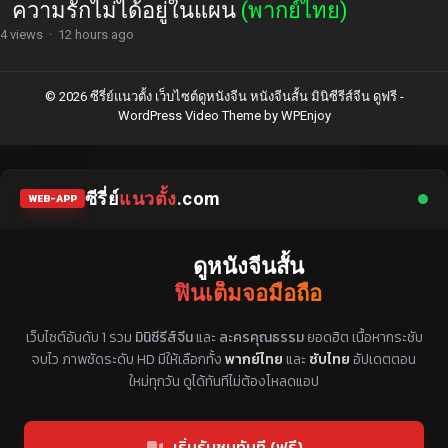
ความรักไม่ได้อยู่ในแผน
(พากย์ไทย)
4 views
·
12 hours ago
© 2026 ซีรี่ย์แนวตั้ง เว็บไซต์ดูหนังจีน หนังจีนสั้น มินิซีรีส์จีน ดูฟรี -
WordPress Video Theme
by
WPEnjoy
ซีรี่ย์
แนวตั้ง
.com
WEB-APP
ดูหนังจีนสั้น
ฟินเต็มจอมือถือ
แหล่งรวมซีรี่ย์จีนแนวตั้ง พากย์ไทย ซับไทย
เว็บไซต์อันดับ 1 รวม
มินิซีรีส์จีน
และ
ละครคุณธรรม
ยอดฮิต เนื้อหากระชับ
จบไว ภาพชัดระดับ HD มีให้เลือกทั้ง
พากย์ไทย
และ
ซับไทย
อัปเดตตอน
ใหม่ทุกวัน ดูได้ทันทีไม่ต้องโหลดแอป
เริ่มรับชมทันที (ฟรี)