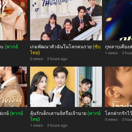
แตะ
(พากย์
เกมพัฒนาตัวฉันในโลกคนรวย
(ซับ
กุหลาบเคียง
ไทย)
1 views
·
3 hou
0 views
·
3 hours ago
่เกย์
(พากย์
ลุ้นรักเด็กเลานจ์หรือเจ้านาย
(พากย์
โลกฝากรักไว้
ไทย)
0 views
·
3 hou
1 views
·
3 hours ago