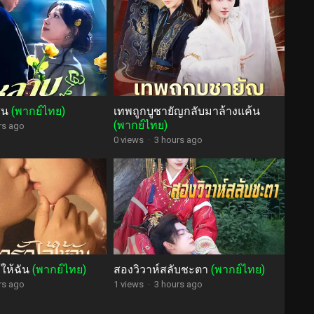
สน
(พากย์ไทย)
เทพถูกบูชายัญกลับมาล้างแค้น
(พากย์ไทย)
rs ago
0 views
·
3 hours ago
ให้ฉัน
(พากย์ไทย)
สองวิวาห์สลับชะตา
(พากย์ไทย)
rs ago
1 views
·
3 hours ago