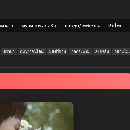
แมนติก
ดราม่าครอบครัว
ย้อนยุค/เทพเซียน
ซับไทย
ดราม่า
ดูหนังออนไลน์
มินิซีรี่ย์จีน
รักต้องห้าม
ละครสั้น
วิมานไม้เ