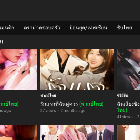
แมนติก
ดราม่าครอบครัว
ย้อนยุค/เทพเซียน
ซับไทย
ิก
พากย์ไทย
ซีรี่ย์จีน
ากย์ไทย)
รักแรกที่ฉันคู่ควร
(พากย์ไทย)
ฉันเสียงซิ
ไทย)
hs ago
27 views
·
2 months ago
41 views
·
2