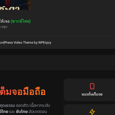
ห้เจอ
(พากย์ไทย)
s ago
rdPress Video Theme
by
WPEnjoy
เต็มจอมือถือ
แนวตั้งเต็มจอ
ับไทย
คุณธรรม
ยอดฮิต เนื้อหากระชับ
์ไทย
และ
ซับไทย
อัปเดตตอน