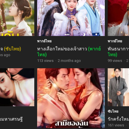
พากย์ไทย
พากย์ไทย
ใจ
(ซับไทย)
ทางเลือกใหม่ของเจ้าสาว
(พากย์
พันธนาการ
ไทย)
ไทย)
hs ago
113 views
·
2 months ago
99 views
·
2
ซับไทย
อมหาเศรษฐี
รักครั้งใ
161 views
·