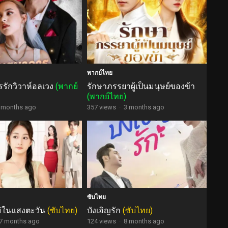
พากย์ไทย
รักวิวาห์อลเวง
(พากย์
รักษาภรรยาผู้เป็นมนุษย์ของข้า
(พากย์ไทย)
 months ago
357 views
·
3 months ago
ซับไทย
หม่ในแสงตะวัน
(ซับไทย)
บังเอิญรัก
(ซับไทย)
7 months ago
124 views
·
8 months ago