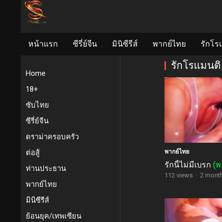
หน้าแรก
ซีรี่ย์จีน
มินิซีรีส์
พากย์ไทย
รักโร
รักโรแมนต
Home
18+
ซับไทย
ซีรี่ย์จีน
ดราม่าครอบครัว
ต่อสู้
พากย์ไทย
รักนี้ไม่มีเบรก
(พ
ท่านประธาน
112 views
·
2 mont
พากย์ไทย
มินิซีรีส์
ย้อนยุค/เทพเซียน