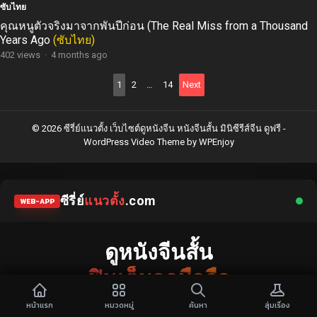
ซับไทย
คุณหนูตัวจริงมาจากพันปีก่อน (The Real Miss from a Thousand
Years Ago
(ซับไทย)
402 views
·
4 months ago
Posts
1
2
…
14
Next
pagination
© 2026 ซีรี่ย์แนวตั้ง เว็บไซต์ดูหนังจีน หนังจีนสั้น มินิซีรีส์จีน ดูฟรี -
WordPress Video Theme
by
WPEnjoy
ซีรี่ย์
แนวตั้ง
.com
WEB-APP
ดูหนังจีนสั้น
ฟินเต็มจอมือถือ
แหล่งรวมซีรี่ย์จีนแนวตั้ง พากย์ไทย ซับไทย
หน้าแรก
หมวดหมู่
ค้นหา
สุ่มเรื่อง
เว็บไซต์อันดับ 1 รวม
มินิซีรีส์จีน
และ
ละครคุณธรรม
ยอดฮิต เนื้อหากระชับ