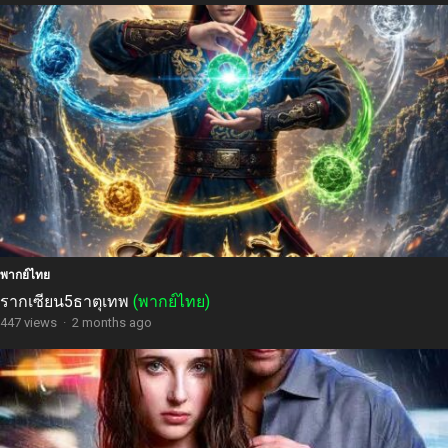
พากย์ไทย
รากเซียน5ธาตุเทพ
(พากย์ไทย)
447 views
·
2 months ago