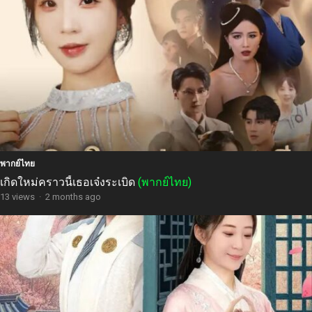
พากย์ไทย
เกิดใหม่คราวนี้เธอเจ๋งระเบิด
(พากย์ไทย)
13 views
·
2 months ago