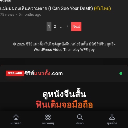
ซับไทย
แม่ผมมองเห็นความตาย (I Can See Your Death)
(ซับไทย)
75 views
·
5 months ago
Posts
1
2
…
4
Next
pagination
© 2026 ซีรี่ย์แนวตั้ง เว็บไซต์ดูหนังจีน หนังจีนสั้น มินิซีรีส์จีน ดูฟรี -
WordPress Video Theme
by
WPEnjoy
ซีรี่ย์
แนวตั้ง
.com
WEB-APP
ดูหนังจีนสั้น
ฟินเต็มจอมือถือ
แหล่งรวมซีรี่ย์จีนแนวตั้ง พากย์ไทย ซับไทย
เว็บไซต์อันดับ 1 รวม
มินิซีรีส์จีน
และ
ละครคุณธรรม
ยอดฮิต เนื้อหากระชับ
หน้าแรก
หมวดหมู่
ค้นหา
สุ่มเรื่อง
จบไว ภาพชัดระดับ HD มีให้เลือกทั้ง
พากย์ไทย
และ
ซับไทย
อัปเดตตอน