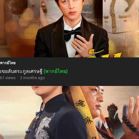
พากย์ไทย
เขยลับตระกูลเศรษฐี
(พากย์ไทย)
61 views
·
2 months ago