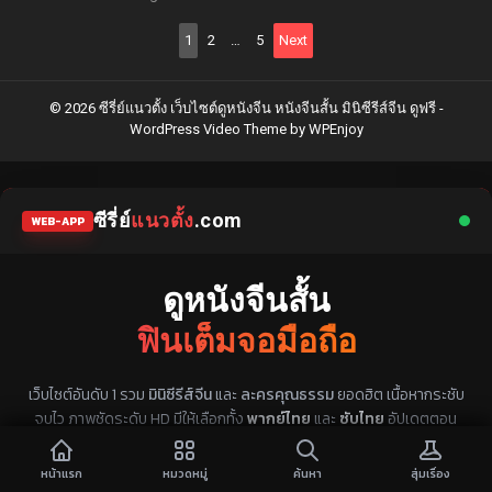
Posts
1
2
…
5
Next
pagination
© 2026 ซีรี่ย์แนวตั้ง เว็บไซต์ดูหนังจีน หนังจีนสั้น มินิซีรีส์จีน ดูฟรี -
WordPress Video Theme
by
WPEnjoy
ซีรี่ย์
แนวตั้ง
.com
WEB-APP
ดูหนังจีนสั้น
ฟินเต็มจอมือถือ
แหล่งรวมซีรี่ย์จีนแนวตั้ง พากย์ไทย ซับไทย
เว็บไซต์อันดับ 1 รวม
มินิซีรีส์จีน
และ
ละครคุณธรรม
ยอดฮิต เนื้อหากระชับ
จบไว ภาพชัดระดับ HD มีให้เลือกทั้ง
พากย์ไทย
และ
ซับไทย
อัปเดตตอน
ใหม่ทุกวัน ดูได้ทันทีไม่ต้องโหลดแอป
หน้าแรก
หมวดหมู่
ค้นหา
สุ่มเรื่อง