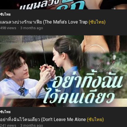
ซับไทย
แผนลวงบ่วงรักมาเฟีย (The Mafia’s Love Trap
(ซับไทย)
498 views
·
3 months ago
ซับไทย
อย่าทิ้งฉันไว้คนเดียว (Don’t Leave Me Alone
(ซับไทย)
241 views
·
3 months ago