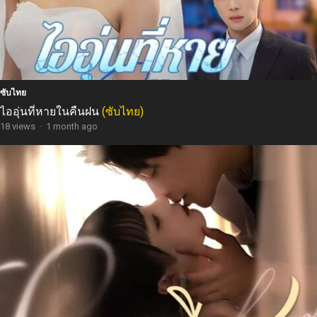
ซับไทย
ไออุ่นที่หายในคืนฝน
(ซับไทย)
18 views
·
1 month ago