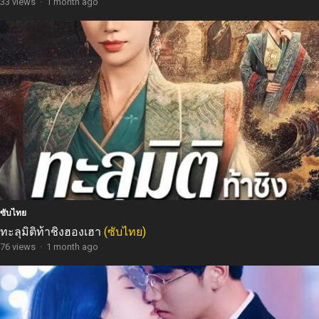
33 views
·
1 month ago
ซับไทย
ทะลุมิติท้าชิงฮองเฮา
(ซับไทย)
76 views
·
1 month ago