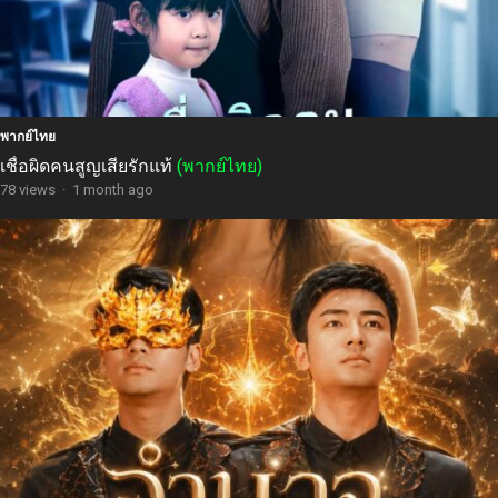
พากย์ไทย
เชื่อผิดคนสูญเสียรักแท้
(พากย์ไทย)
78 views
·
1 month ago