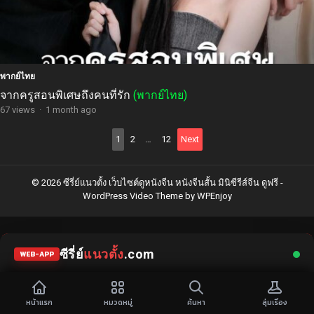
พากย์ไทย
จากครูสอนพิเศษถึงคนที่รัก
(พากย์ไทย)
67 views
·
1 month ago
Posts
1
2
…
12
Next
pagination
© 2026 ซีรี่ย์แนวตั้ง เว็บไซต์ดูหนังจีน หนังจีนสั้น มินิซีรีส์จีน ดูฟรี -
WordPress Video Theme
by
WPEnjoy
ซีรี่ย์
แนวตั้ง
.com
WEB-APP
ดูหนังจีนสั้น
หน้าแรก
หมวดหมู่
ค้นหา
สุ่มเรื่อง