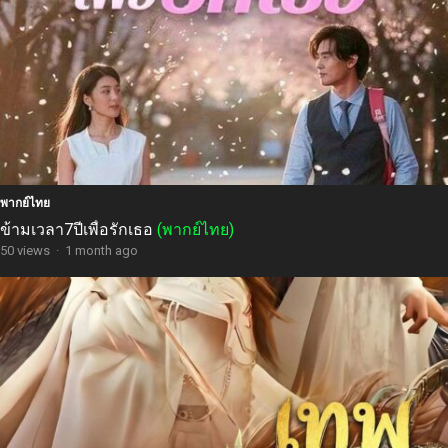
พากย์ไทย
ข้ามเวลา7ปีเพื่อรักเธอ
(พากย์ไทย)
50 views
·
1 month ago