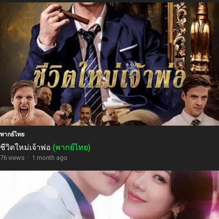
พากย์ไทย
ชีวิตใหม่เจ้าพ่อ
(พากย์ไทย)
76 views
·
1 month ago