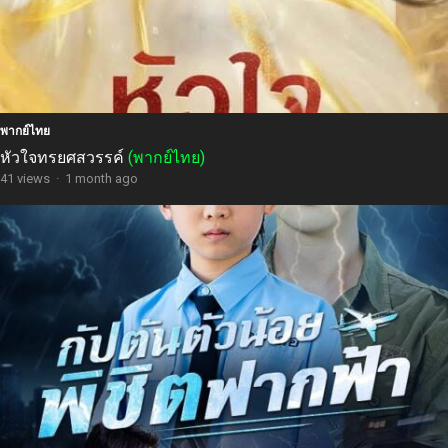
พากย์ไทย
หัวใจทรยศสวรรค์
(พากย์ไทย)
41 views
·
1 month ago