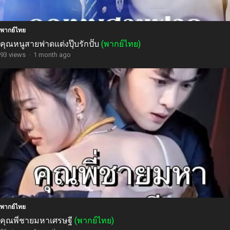
พากย์ไทย
คุณหนูสายฟาดแต่งปุ๊บรักปั๊บ
(พากย์ไทย)
93 views
·
1 month ago
พากย์ไทย
คุณพี่ชายมหาเศรษฐี
(พากย์ไทย)