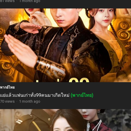
81 views
·
1 month ago
พากย์ไทย
แย่แล้วแฟนเก่าทั้ง99คนมาเกิดใหม่
(พากย์ไทย)
70 views
·
1 month ago